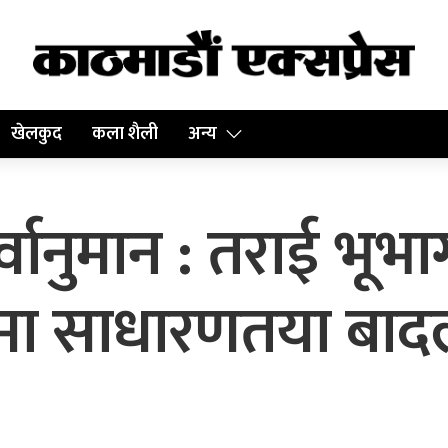
खेलकुद
कला शैली
अन्य
ानुमान : तराई भूभा
्रमा साधारणतया बादल