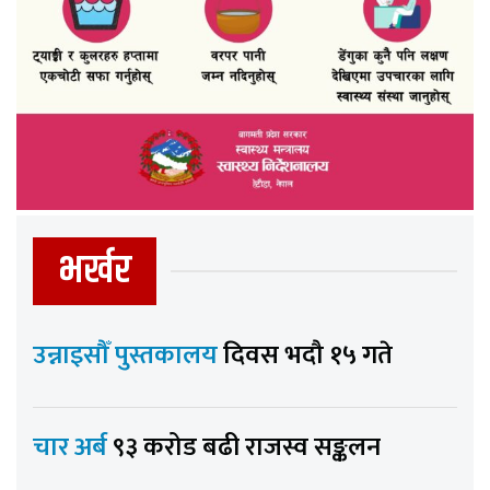
भर्खर
उन्नाइसौँ पुस्तकालय
दिवस भदौ १५ गते
चार अर्ब
९३ करोड बढी राजस्व सङ्कलन