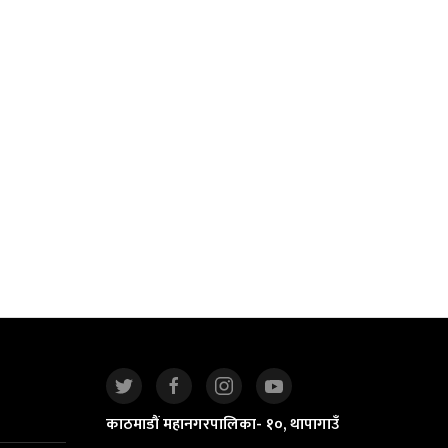
काठमाडौं महानगरपालिका- १०, थापागाउँ