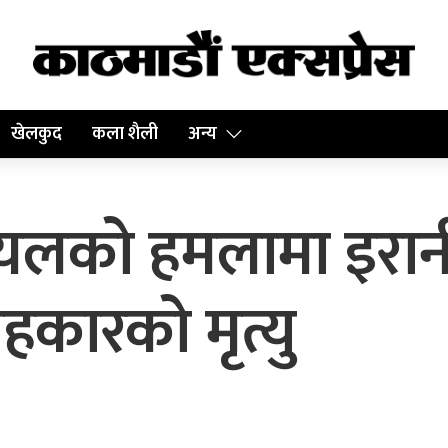
खेलकुद
कला शैली
अन्य
लको हमलामा इरानी श
हकारको मृत्यु