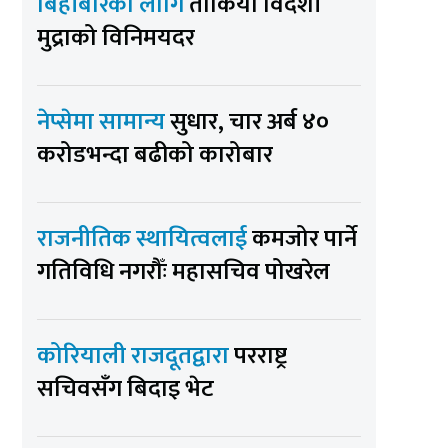
बिहीबारका लागि
तोकियो विदेशी
मुद्राको विनिमयदर
नेप्सेमा सामान्य
सुधार, चार अर्ब ४०
करोडभन्दा बढीको कारोबार
राजनीतिक स्थायित्वलाई
कमजोर पार्ने
गतिविधि नगरौँः महासचिव पोखरेल
कोरियाली राजदूतद्वारा
परराष्ट्र
सचिवसँग बिदाइ भेट