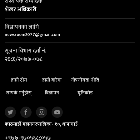
संस्थापक सम्पादक
शेखर अधिकारी
विज्ञापनका लागि
newsroom2077@gmail.com
सूचना विभाग दर्ता नं.
२६८६/२०७७-०७८
हाम्रो टीम
हाम्रो बारेमा
गोपनीयता नीति
सम्पर्क गर्नुहोस्
विज्ञापन
यूनिकोड
काठमाडौं महानगरपालिका- १०, थापागाउँ
+९७७-९७०५६८८०५७