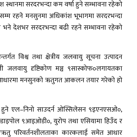
स्थानमा सरदरभन्दा कम वर्षा हुने सम्भावना रहेको
म्म रहने मनसुनमा अधिकांश भूभागमा सरदरभन्दा
म भने देशभर सरदरभन्दा बढी रहने सम्भावना रहेको
र्गत विश्व तथा क्षेत्रीय जलवायु सूचना उत्पादन
ियाली जलवायु दृष्टिकोण मञ्च ९सास्कोफ०लगायतका
णका आधारमा मनसुनको ऋतुगत आकलन तयार गरेको हो
त हुने एल–निनो साउदर्न ओस्सिलेसन ९इएनएसओ०,
 डाइपोल ९आइओडी०, युरोप तथा एसियामा हिउँद र
्तरऋतु परिवर्तनशीलताका कारकलाई समेत आधार