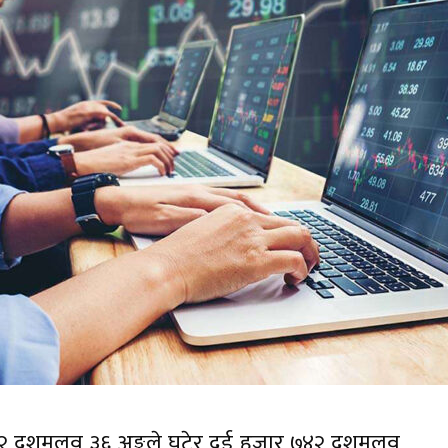
 १२ दशमलव ३६ अङ्कले घटेर दुई हजार ७४२ दशमलव