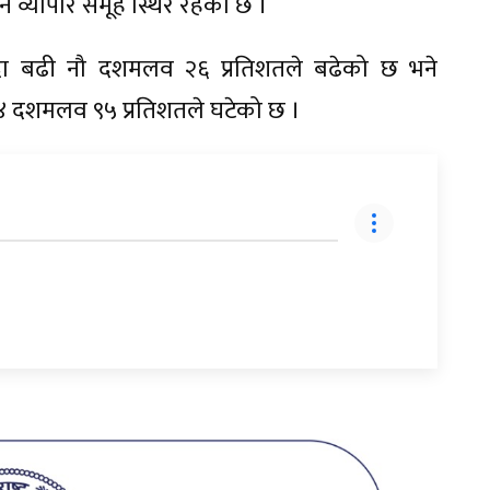
 व्यापार समूह स्थिर रहेको छ ।
न्दा बढी नौ दशमलव २६ प्रतिशतले बढेको छ भने
१४ दशमलव ९५ प्रतिशतले घटेको छ ।