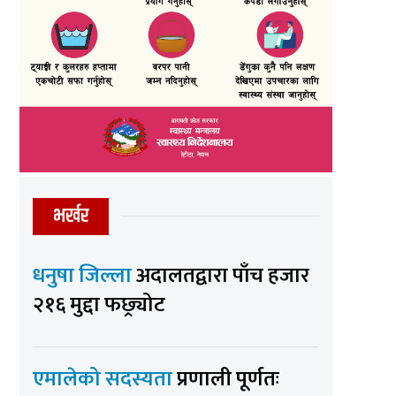
भर्खर
धनुषा जिल्ला
अदालतद्वारा पाँच हजार
२१६ मुद्दा फछ्र्योट
एमालेको सदस्यता
प्रणाली पूर्णतः