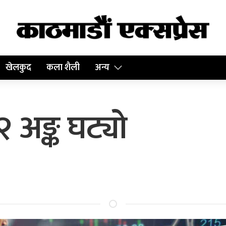
खेलकुद
कला शैली
अन्य
२ अङ्क घट्यो