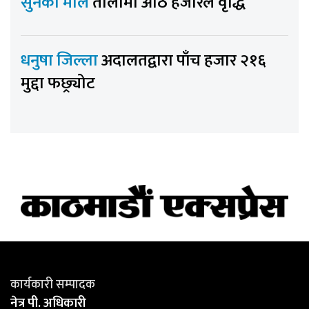
सुनको मोल
तोलामा आठ हजारले वृद्धि
धनुषा जिल्ला
अदालतद्वारा पाँच हजार २१६
मुद्दा फछ्र्योट
कार्यकारी सम्पादक
नेत्र पी. अधिकारी