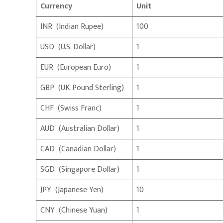
Currency
Unit
INR (Indian Rupee)
100
USD (U.S. Dollar)
1
EUR (European Euro)
1
GBP (UK Pound Sterling)
1
CHF (Swiss Franc)
1
AUD (Australian Dollar)
1
CAD (Canadian Dollar)
1
SGD (Singapore Dollar)
1
JPY (Japanese Yen)
10
CNY (Chinese Yuan)
1