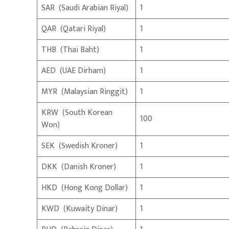
SAR (Saudi Arabian Riyal)
1
QAR (Qatari Riyal)
1
THB (Thai Baht)
1
AED (UAE Dirham)
1
MYR (Malaysian Ringgit)
1
KRW (South Korean
100
Won)
SEK (Swedish Kroner)
1
DKK (Danish Kroner)
1
HKD (Hong Kong Dollar)
1
KWD (Kuwaity Dinar)
1