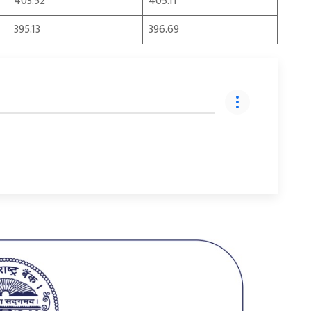
403.52
405.11
395.13
396.69