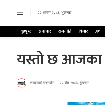
२२ श्रावण २०८३, शुक्रबार
गृहपृष्‍ठ
समाचार
राजनीति
विचार
अर्थ
यस्ताे छ आजका ल
काठमाडौं एक्सप्रेस
२० जेष्ठ २०८३, बुधबार