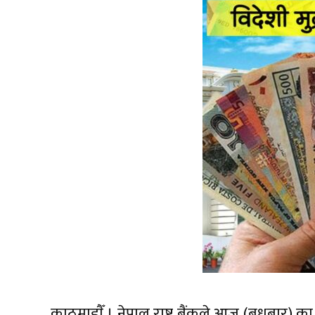
काठमाडाैँ । नेपाल राष्ट्र बैंकले आज (बुधबार) क