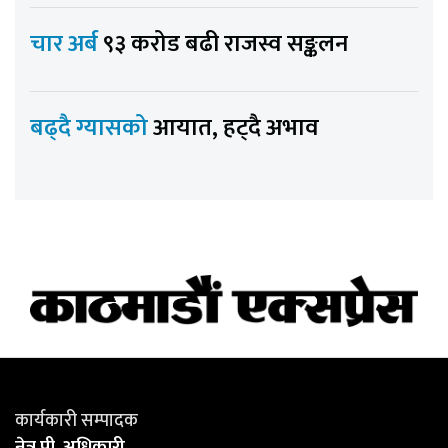
चार अर्ब
९३ करोड बढी राजस्व सङ्कलन
बढ्दै ग्यासको
आयात, हट्दै अभाव
कार्यकारी सम्पादक
नेत्र पी. अधिकारी