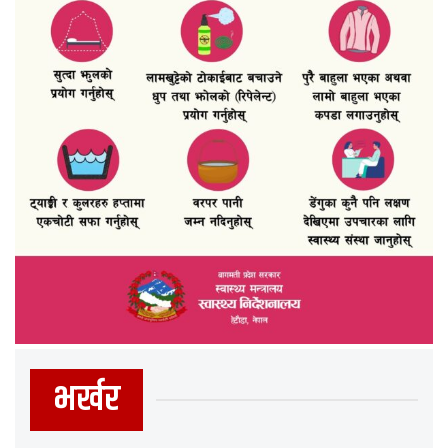
भर्खर