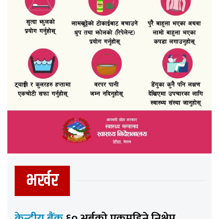
भर्खर
केन्द्रीय बैंक
६० अर्बको एकमहिने निक्षेप