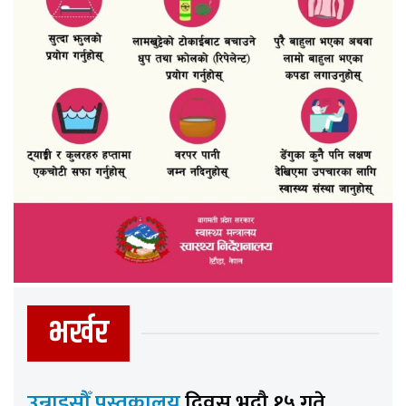
भर्खर
उन्नाइसौँ पुस्तकालय
दिवस भदौ १५ गते