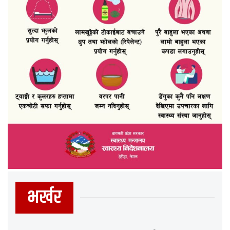
भर्खर