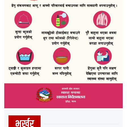
भर्खर