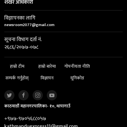
शेखर अधिकारी
विज्ञापनका लागि
newsroom2077@gmail.com
सूचना विभाग दर्ता नं.
२६८६/२०७७-०७८
हाम्रो टीम
हाम्रो बारेमा
गोपनीयता नीति
सम्पर्क गर्नुहोस्
विज्ञापन
यूनिकोड
काठमाडौं महानगरपालिका- १०, थापागाउँ
+९७७-९७०५६८८०५७
kathmanduexpress11@gmail.com