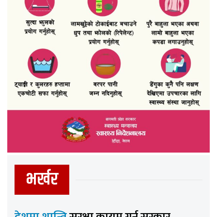
भर्खर