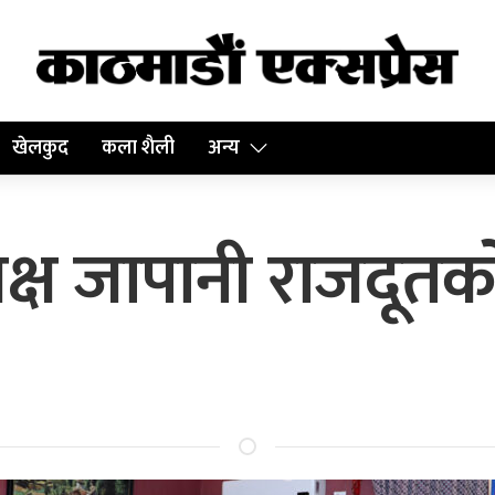
खेलकुद
कला शैली
अन्य
समक्ष जापानी राजदूतक