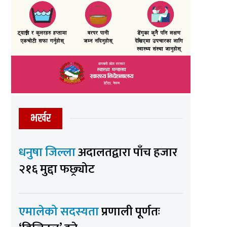
भर्खर
धनुषा जिल्ला
अदालतद्वारा पाँच हजार
२१६ मुद्दा फछ्र्योट
एमालेको सदस्यता
प्रणाली पूर्णतः