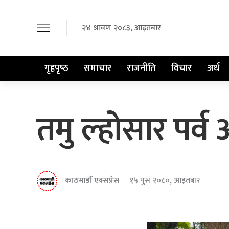
२४ श्रावण २०८३, आइतबार
गृहपृष्‍ठ
समाचार
राजनीति
विचार
अर्थ
तमु ल्होसार पर्व
काठमाडौं एक्सप्रेस
१५ पुस २०८०, आइतबार