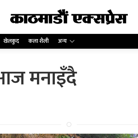
खेलकुद
कला शैली
अन्य
 आज मनाइँदै