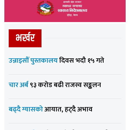
भर्खर
उन्नाइसौँ पुस्तकालय
दिवस भदौ १५ गते
चार अर्ब
९३ करोड बढी राजस्व सङ्कलन
बढ्दै ग्यासको
आयात, हट्दै अभाव