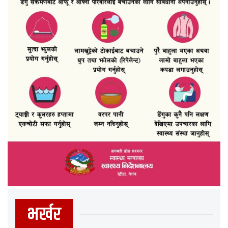
भर्खर