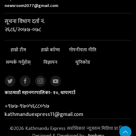
newsroom2077@gmail.com
सूचना विभाग दर्ता नं.
२६८६/२०७७-०७८
हाम्रो टीम
हाम्रो बारेमा
गोपनीयता नीति
सम्पर्क गर्नुहोस्
विज्ञापन
यूनिकोड
काठमाडौं महानगरपालिका- १०, थापागाउँ
+९७७-९७०५६८८०५७
kathmanduexpress11@gmail.com
©2026 Kathmandu Express सर्वाधिकार न्यूजरुम मिडिया प्रा.लि. |
Designed & Developed by :
Appharu