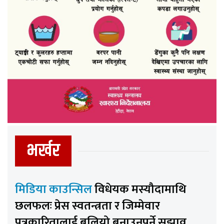
भर्खर
मिडिया काउन्सिल
विधेयक मस्यौदामाथि
छलफलः प्रेस स्वतन्त्रता र जिम्मेवार
पत्रकारितालाई बलियो बनाउनुपर्ने सुझाव