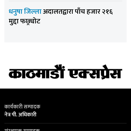
धनुषा जिल्ला
अदालतद्वारा पाँच हजार २१६
मुद्दा फछ्र्योट
कार्यकारी सम्पादक
नेत्र पी. अधिकारी