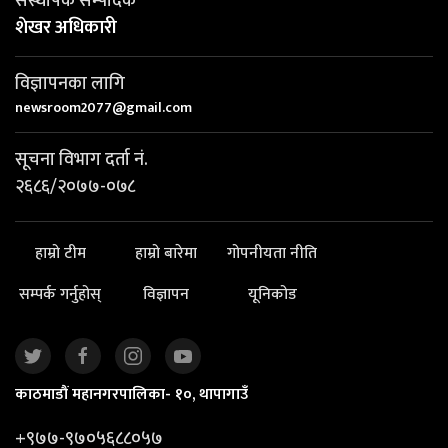
संस्थापक सम्पादक
शेखर अधिकारी
विज्ञापनका लागि
newsroom2077@gmail.com
सूचना विभाग दर्ता नं.
२६८६/२०७७-०७८
हाम्रो टीम
हाम्रो बारेमा
गोपनीयता नीति
सम्पर्क गर्नुहोस्
विज्ञापन
यूनिकोड
काठमाडौं महानगरपालिका- १०, थापागाउँ
+९७७-९७०५६८८०५७