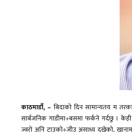
काठमाडौँ, –
बिदाको दिन सामान्यतय म तरकारी
सार्बजनिक गाडीमा÷बसमा फर्कने गर्दछु । क
ज्वरो अनि टाउको÷जीउ असाध्य दुखेको, खानामा अ