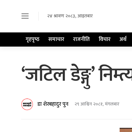
२४ श्रावण २०८३, आइतबार
गृहपृष्‍ठ
समाचार
राजनीति
विचार
अर्थ
‘जटिल डेङ्गु’ निम्त
डा शेरबहादुर पुन
२९ आश्विन २०८१, मंगलबार