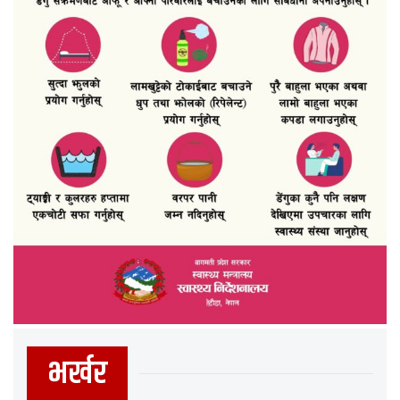
भर्खर