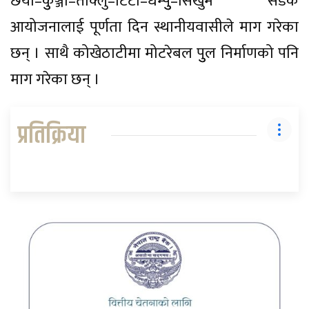
छयो–कुुञ्जो–ताक्लु–टिटी–धम्पुु–सिर्खुम सडक
आयोजनालाई पूर्णता दिन स्थानीयवासीले माग गरेका
छन् । साथै कोखेठाटीमा मोटरेबल पुुल निर्माणको पनि
माग गरेका छन् ।
प्रतिक्रिया