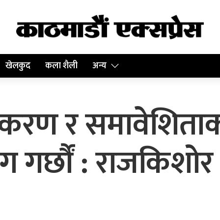
खेलकुद
कला शैली
अन्य
ीकरण र समावेशिताक
 गर्छौं : राजकिशोर