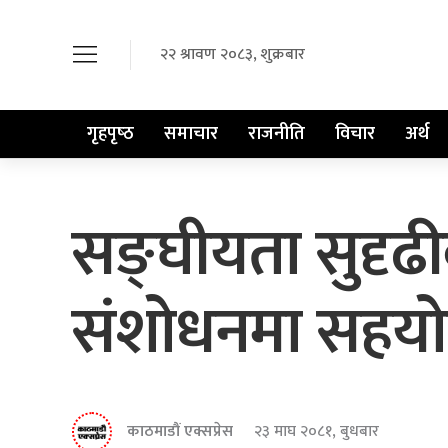
२२ श्रावण २०८३, शुक्रबार
गृहपृष्‍ठ
समाचार
राजनीति
विचार
अर्थ
सङ्घीयता सुदृढ
संशोधनमा सहयोग
काठमाडौं एक्सप्रेस
२३ माघ २०८१, बुधबार