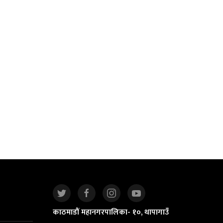
काठमाडौं महानगरपालिका- १०, थापागाउँ