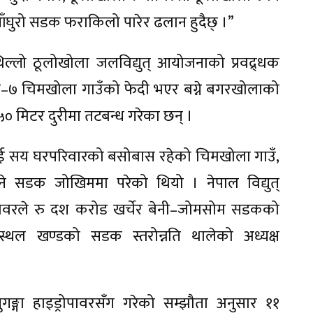
ँघुरो सडक फराकिलो पारेर ढलान हुदैछ् ।”
ल्लो ठूलोखोला जलविद्युत् आयोजनाको प्रवद्र्धक
िका–७ चिमखोला गाउँको फेदी भएर बग्ने बगरखोलाको
 मिटर दुरीमा तटबन्ध गरेका छन् ।
ई सय घरपरिवारको बसोबास रहेको चिमखोला गाउँ,
्ने सडक जोखिममा परेको थियो । नेपाल विद्युत्
ोपावरले रु दश करोड खर्चेर बेनी–जोमसोम सडकको
ँधस्थल खण्डको सडक स्तरोन्नति थालेको अध्यक्ष
ङ्गा हाइड्रोपावरसँग गरेको सम्झौता अनुसार ११