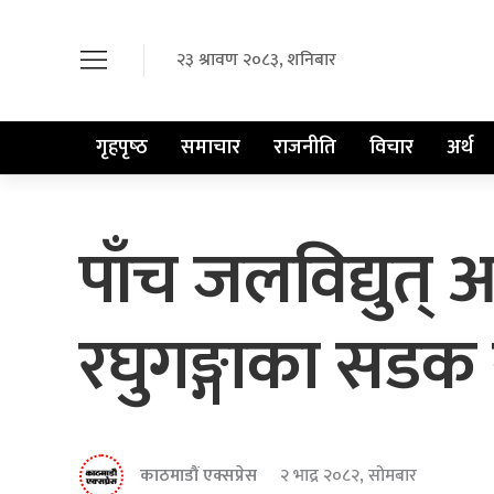
२३ श्रावण २०८३, शनिबार
गृहपृष्‍ठ
समाचार
राजनीति
विचार
अर्थ
पाँच जलविद्युत्
रघुगङ्गाका सडक स
काठमाडौं एक्सप्रेस
२ भाद्र २०८२, सोमबार