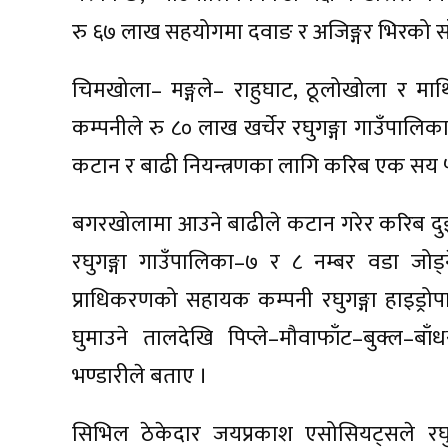
रु ६७ लाख सहयोगमा दवाङ र अजिङ्गर भिरको सा
चिमखोला– मङ्गले– राहुघाट, ठूलोखोला र माथि
कम्पनीले रु ८० लाख खर्चेर रघुगङ्गा गाउँपाल
कटान र बाढी नियन्त्रणका लागि करिब एक सय ५०
बगरखोलामा आउने बाढीले कटान गरेर करिब दु
रघुगङ्गा गाउँपालिका–७ र ८ नम्बर वडा जोड
प्राधिकरणको सहायक कम्पनी रघुगङ्गा हाइड्र
घुमाउने तालदेखि पिप्ले–मौवाफाँट–बुक्ल–बा
भण्डारीले बताए ।
सिभिल ठेकेदार जयप्रकाश एसोसियट्सले रघुग