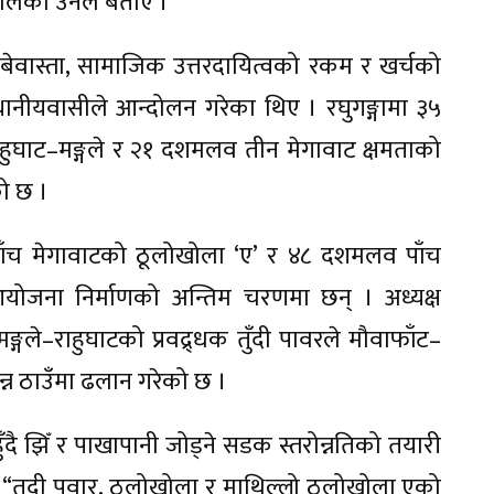
न थालेका उनले बताए ।
बेवास्ता, सामाजिक उत्तरदायित्वको रकम र खर्चको
ानीयवासीले आन्दोलन गरेका थिए । रघुगङ्गामा ३५
ुघाट–मङ्गले र २१ दशमलव तीन मेगावाट क्षमताको
ो छ ।
ाँच मेगावाटको ठूलोखोला ‘ए’ र ४८ दशमलव पाँच
आयोजना निर्माणको अन्तिम चरणमा छन् । अध्यक्ष
ले–राहुघाटको प्रवद्र्धक तुँदी पावरले मौवाफाँट–
न्न ठाउँमा ढलान गरेको छ ।
दै झिँ र पाखापानी जोड्ने सडक स्तरोन्नतिको तयारी
े “तुदी पवार, ठूलोखोला र माथिल्लो ठूलोखोला एको