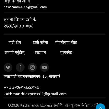
विज्ञापनका लागि
newsroom2077@gmail.com
सूचना विभाग दर्ता नं.
२६८६/२०७७-०७८
हाम्रो टीम
हाम्रो बारेमा
गोपनीयता नीति
सम्पर्क गर्नुहोस्
विज्ञापन
यूनिकोड
काठमाडौं महानगरपालिका- १०, थापागाउँ
+९७७-९७०५६८८०५७
kathmanduexpress11@gmail.com
©2026 Kathmandu Express सर्वाधिकार न्यूजरुम मिडिया प्रा.लि. |