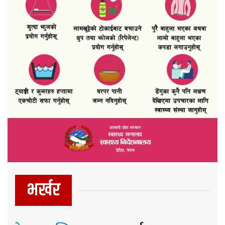
भर्खर