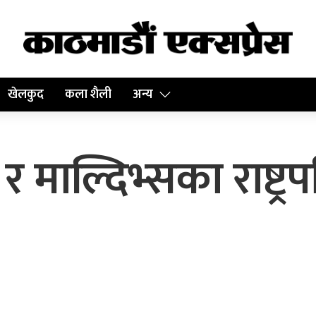
खेलकुद
कला शैली
अन्य
 र माल्दिभ्सका राष्ट्र