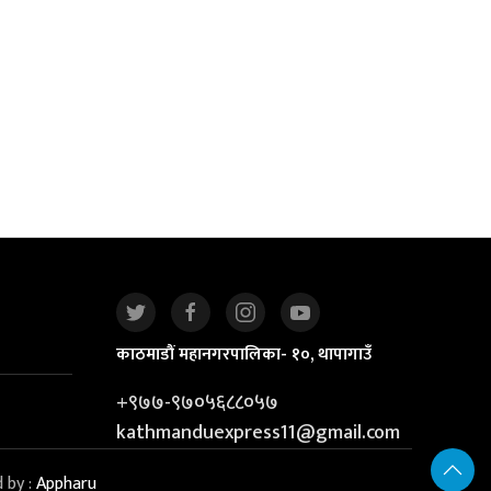
काठमाडौं महानगरपालिका- १०, थापागाउँ
+९७७-९७०५६८८०५७
kathmanduexpress11@gmail.com
d by :
Appharu