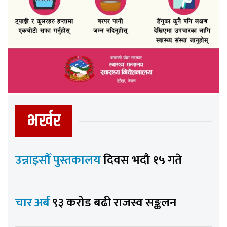
भर्खर
उन्नाइसौँ पुस्तकालय
दिवस भदौ १५ गते
चार अर्ब
९३ करोड बढी राजस्व सङ्कलन