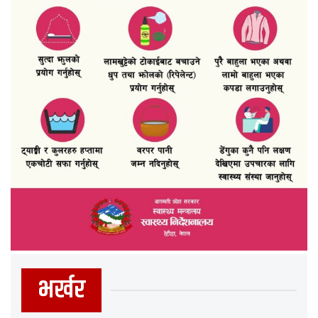
भर्खर