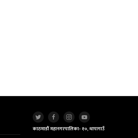
काठमाडौं महानगरपालिका- १०, थापागाउँ