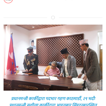
प्रधानमन्त्री कार्कीद्वारा पदभार गहण काठमाडौँ, २९ भदौः
प्रधानमन्त्री सुशीला कार्कीद्वारा आइतबार सिंहदरबारस्थित