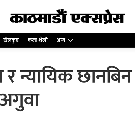
खेलकुद
कला शैली
अन्य
न र न्यायिक छानबि
 अगुवा