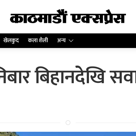
खेलकुद
कला शैली
अन्य
निबार बिहानदेखि सव