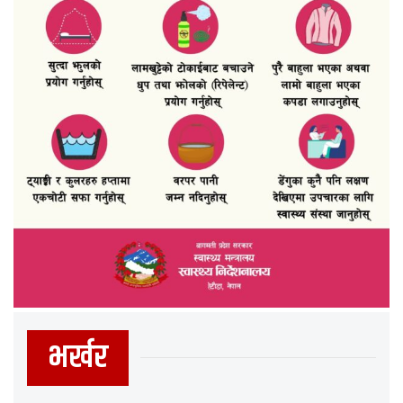
भर्खर