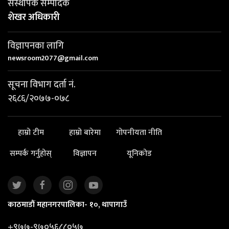
संस्थापक सम्पादक
शेखर अधिकारी
विज्ञापनका लागि
newsroom2077@gmail.com
सूचना विभाग दर्ता नं.
२६८६/२०७७-०७८
हाम्रो टीम
हाम्रो बारेमा
गोपनीयता नीति
सम्पर्क गर्नुहोस्
विज्ञापन
यूनिकोड
काठमाडौं महानगरपालिका- १०, थापागाउँ
+९७७-९७०५६८८०५७