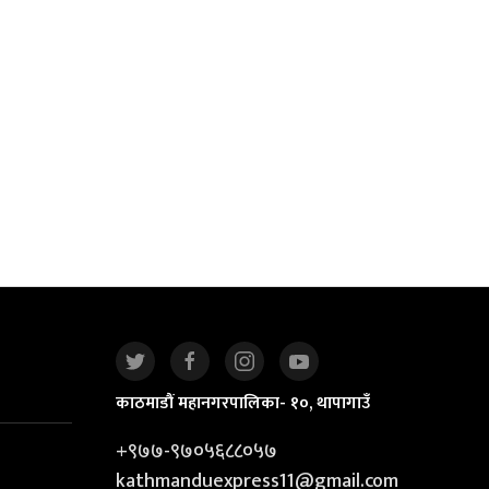
काठमाडौं महानगरपालिका- १०, थापागाउँ
+९७७-९७०५६८८०५७
kathmanduexpress11@gmail.com