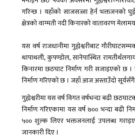
मनाइने छठ पर्वका अवसरमा गुह्येश्वरी–गौरी
गरिन्छ । यहाँको साजसज्जा हेर्न भक्तजनको घु
क्षेत्रको वाग्मती नदी किनारको वातावरण मेलाम
यस वर्ष राजधानीमा गुह्येश्वरीबाट गौरीघाटसम
थापाथली, कुपण्डोल, सानेपास्थित रामतीर्थलगा
किनारमा छठघाट निर्माण गरी सजाइएको छ । यी
निर्माण गरिएको छ । जहाँ आज अस्ताउँदो सूर्यसँ
गुह्येश्वरीमा यस वर्ष विगत वर्षभन्दा बढी छठ
निर्माण गरिएकामा यस वर्ष ७०० भन्दा बढी न
५०० शुल्क लिएर भक्तजनलाई उपलब्ध गराइ
जानकारी दिए ।