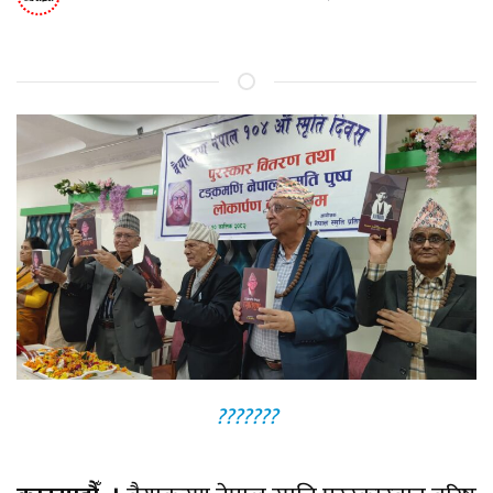
???????