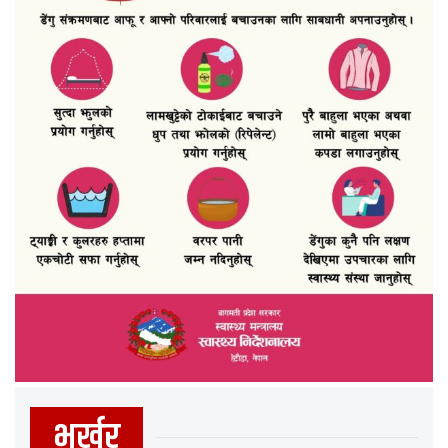
भर्खर