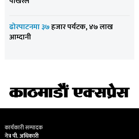
पोखरेल
ढोरपाटनमा ३७
हजार पर्यटक, ४७ लाख
आम्दानी
कार्यकारी सम्पादक
नेत्र पी. अधिकारी