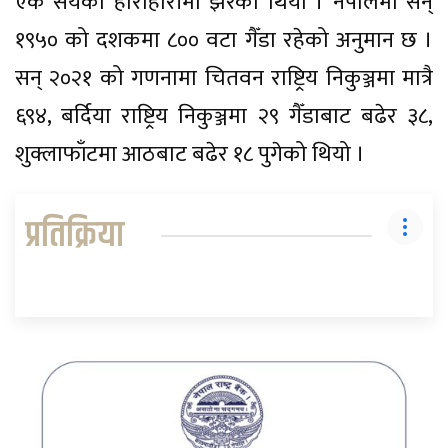
एक सयको हाराहारीमा झरेको थियो । नेपालमा सन्
१९५० को दशकमा ८०० वटा गैँडा रहेको अनुमान छ ।
सन् २०२१ को गणनामा चितवन राष्ट्रिय निकुञ्जमा मात्रै
६९४, बर्दिया राष्ट्रिय निकुञ्जमा २९ गैँडाबाट बढेर ३८,
शुक्लाफाँटमा आठबाट बढेर १८ पुगेको थियो ।
प्रतिक्रिया