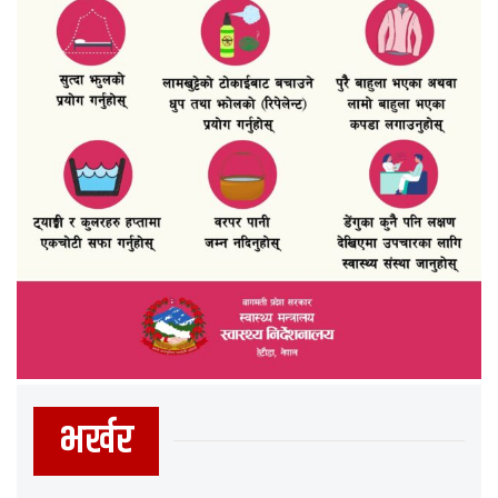
भर्खर