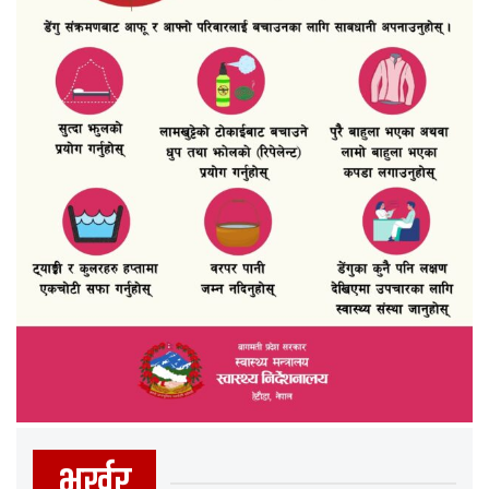
भर्खर