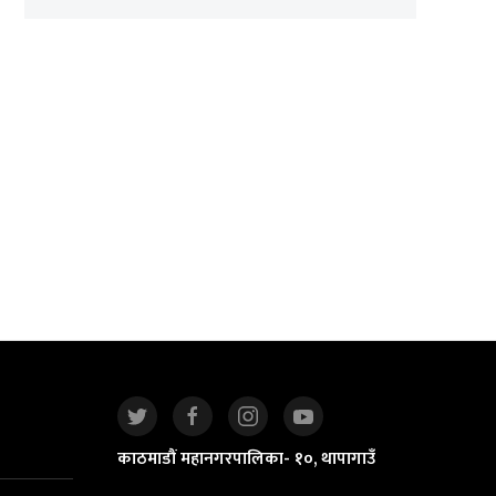
काठमाडौं महानगरपालिका- १०, थापागाउँ