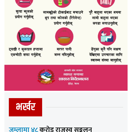
भर्खर
जुम्लामा ४८
करोड राजस्व सङ्कलन