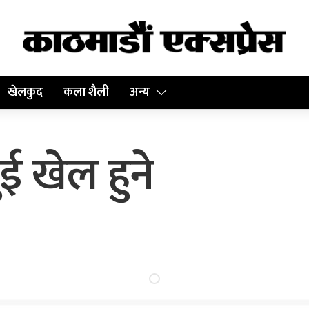
खेलकुद
कला शैली
अन्य
 खेल हुने