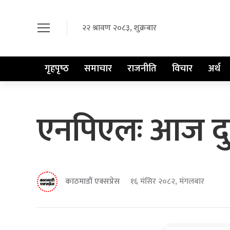
२२ श्रावण २०८३, शुक्रबार
गृहपृष्‍ठ
समाचार
राजनीति
विचार
अर्थ
एनपिएलः आज दुई
काठमाडौं एक्सप्रेस
१६ मंसिर २०८२, मंगलबार