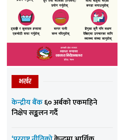
भर्खर
केन्द्रीय बैंक
६० अर्बको एकमहिने
निक्षेप सङ्कलन गर्दै
‘परराष्ट्र नीतिको
केन्द्रमा आर्थिक