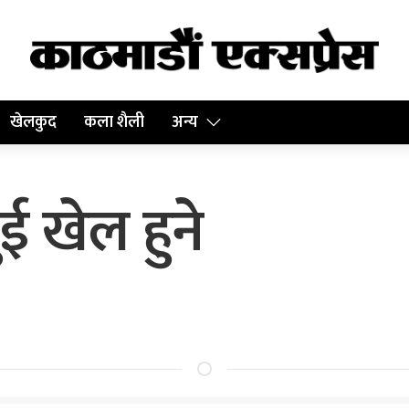
खेलकुद
कला शैली
अन्य
 खेल हुने