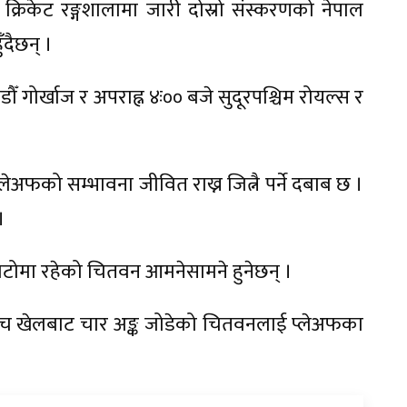
रिय क्रिकेट रङ्गशालामा जारी दोस्रो संस्करणको नेपाल
दैछन् ।
ँ गोर्खाज र अपराह्न ४ः०० बजे सुदूरपश्चिम रोयल्स र
लेअफको सम्भावना जीवित राख्न जित्नै पर्ने दबाब छ ।
।
ाटोमा रहेको चितवन आमनेसामने हुनेछन् ।
 पाँच खेलबाट चार अङ्क जोडेको चितवनलाई प्लेअफका