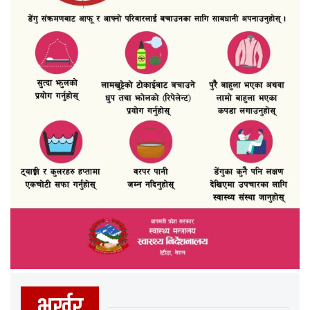
भर्खर