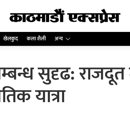
खेलकुद
कला शैली
अन्य
बन्ध सुदृढ: राजदूत त
तिक यात्रा